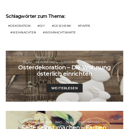
Schlagwörter zum Thema:
DEKORATION
DIY
GESCHENK
PAPPE
WEIHNACHTEN
WEIHNACHTSKARTE
DEKO
DEKORATIKEL
TISCHDEKO
WOHNZIMMER
Osterdekoration – Die Wohnung
österlich einrichten
WEITERLESEN
ANLEITUNGEN
BAD
DEKO
DEKORATIKEL
Seife selbst machen – Farben,