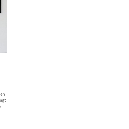
ten
sagt
e